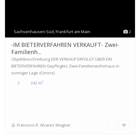
Sachsenhausen-Süd
,
Frankfurt am Main
2
-IM BIETERVERFAHREN VERKAUFT- Zwei-
Familienh...
Objektbeschreibung DER VERKAUF ERFOLGT ÜBER EIN
BIETERVERFAHREN Gepflegtes Zwei-Familienwohnhaus in
sonniger Lage d
[more]
2
2
242 m
Francisco R. Alvarez-Wagner