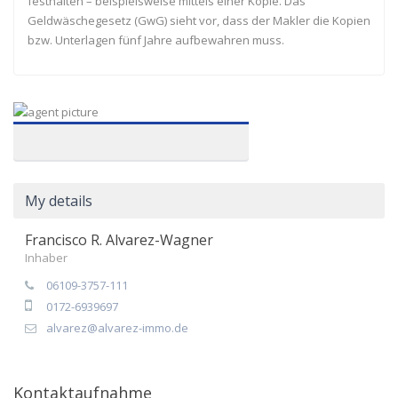
festhalten – beispielsweise mittels einer Kopie. Das
Geldwäschegesetz (GwG) sieht vor, dass der Makler die Kopien
bzw. Unterlagen fünf Jahre aufbewahren muss.
My details
Francisco R. Alvarez-Wagner
Inhaber
06109-3757-111
0172-6939697
alvarez@alvarez-immo.de
Kontaktaufnahme