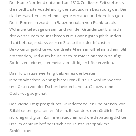
Der Name Nordend entstand um 1850. Zu dieser Zeit stellte es
die nördlichste Ausdehnung der städtischen Bebauung dar. Die
Fläche zwischen der ehemaligen Kernstadt und dem „lustigen
Dorf“ Bornheim wurde im Bauzonenplan von Frankfurt als
Wohnviertel ausgewiesen und von der Gründerzeit bis nach
der Wende vom neunzehnten zum zwanzigsten Jahrhundert
dicht bebaut, sodass es zum Stadtteil mit der höchsten
Bevölkerungsdichte wurde. Breite Alleen in wilhelminischem Stil
entstanden, und auch heute noch ist roter Sandstein häufige
Sockelverkleidung der meist vierstöckigen Häuserzeilen.
Das Holzhausenviertel gilt als eines der besten
innerstädtischen Wohngebiete Frankfurts. Es wird im Westen
und Osten von der Eschersheimer Landstraße bzw. dem
Oederweg begrenzt.
Das Viertel ist geprägt durch Gründerzeitvillen und breiten, von
Stilaltbauten gesäumten Alleen. Besonders der nördliche Teil
ist ruhig und grün. Zur Innenstadt hin wird die Bebauung dichter
und im Zentrum befindet sich der Holzhausenpark mit
Schlösschen.