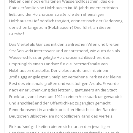
Neben dem noch erhaltenen Wasserschlösschen, das die
Patrizierfamilie von Holzhausen im 18. Jahrhundert errichten
ließ, und der Holzhausenstraße, die den ehemaligen
Holzhausen-Hof nördlich tangiert, erinnert noch der Oederweg,
der schon lange zum (Holzhausen-) Oed führt, an diesen
Gutshof.
Das Viertel als Ganzes mit den zahlreichen Villen und breiten
Straßen wirkt interessant und ansprechend, wie auch das als
Wasserschloss angelegte Holzhausenschlösschen, das
ursprünglich einen Landsitz für die Patrizierfamilie von
Holzhausen darstellte. Der vielbesuchte und mit einem
großzügig angelegten Spielplatz versehene Park ist der kleine
Rest des einstmals großen und weitläufigen Areals. Er wurde
nach einer Schenkung des letzten Eigentümers an die Stadt
Frankfurt, von dieser um 1912 in einen Volkspark umgewandelt
und anschließend der Öffentlichkeit zugänglich gemacht.
Bemerkenswert in architektonischer Hinsicht ist der Bau der
Deutschen Bibliothek am nordöstlichen Rand des Viertels.
Einkaufsmöglichkeiten bieten sich nur an den jeweiligen
Rändern Viertels, an der Eschersheimer Landstraße wie auch